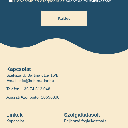
Elolvastam és elfogadom az
adatvédelmi nyilatkozatot
.
Küldés
Kapcsolat
Szekszárd, Bartina utca 16/b.
Email: info@kek-madar.hu
Telefon: +36 74 512 048
Ágazati Azonosító: S0556396
Linkek
Szolgáltatások
Kapcsolat
Fejlesztő foglalkoztatás